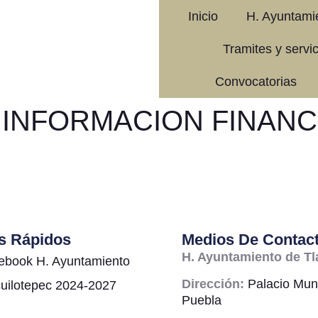
Inicio
H. Ayuntami
Tramites y servi
Convocatorias
:
INFORMACION FINANC
s Rápidos
Medios De Contac
H. Ayuntamiento de Tl
ebook H. Ayuntamiento
Dirección:
Palacio Muni
cuilotepec 2024-2027
Puebla