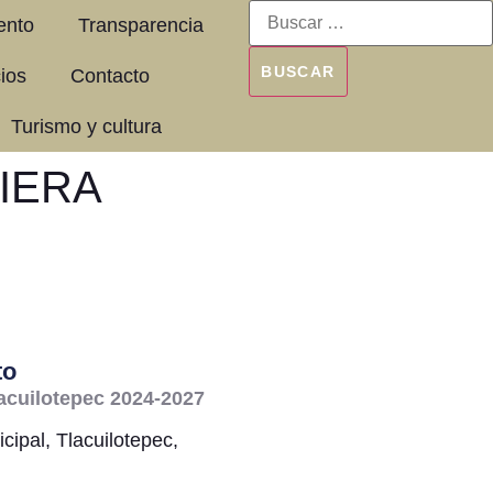
ento
Transparencia
cios
Contacto
Turismo y cultura
IERA
to
acuilotepec 2024-2027
cipal, Tlacuilotepec,