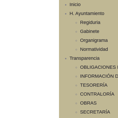
Inicio
H. Ayuntamiento
Regiduria
Gabinete
Organigrama
Normatividad
Transparencia
OBLIGACIONES
INFORMACIÓN D
TESORERÍA
CONTRALORÍA
OBRAS
SECRETARÍA