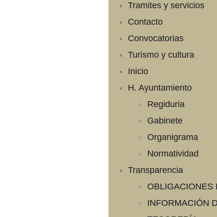
Tramites y servicios
Contacto
Convocatorias
Turismo y cultura
Inicio
H. Ayuntamiento
Regiduria
Gabinete
Organigrama
Normatividad
Transparencia
OBLIGACIONES
INFORMACIÓN D