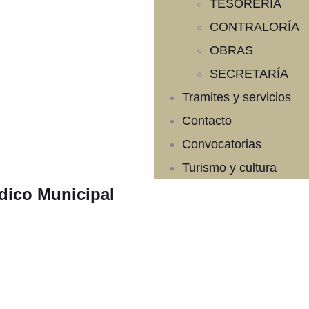
TESORERÍA
CONTRALORÍA
OBRAS
SECRETARÍA
Tramites y servicios
Contacto
Convocatorias
Turismo y cultura
ndico Municipal