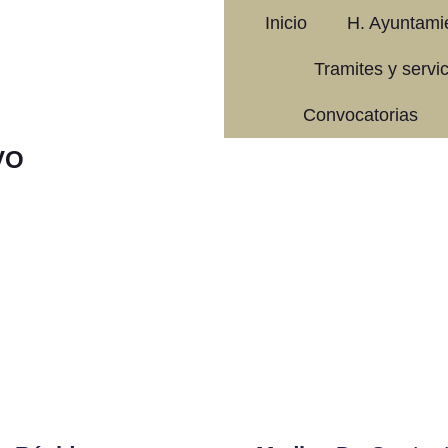
Inicio
H. Ayuntami
Tramites y servi
Convocatorias
VO