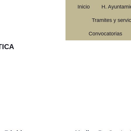
Inicio
H. Ayuntami
Tramites y servi
Convocatorias
TICA